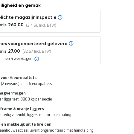
eiligheid en gemak
lichte magazijninspectie
rijs
260,00
314,60
mes voorgemonteerd geleverd
rijs
27.00
32.67
Binnen 4 werkdagen
 voor 6 europallets
 (2 niveaus) past 6 europallets
aagvermogen
r liggerset, 8880 kg per sectie
 frame & oranje liggers
lledig verzinkt, liggers met oranje coating
 en makkelijk uit te breiden
 aanbouwsecties; levert ongemonteerd met handleiding