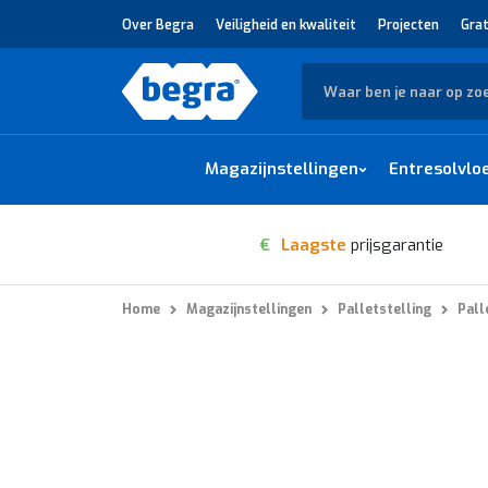
Over Begra
Veiligheid en kwaliteit
Projecten
Grat
Zoek
Magazijnstellingen
Entresolvlo
€
Laagste
prijsgarantie
Home
Magazijnstellingen
Palletstelling
Pall
Ga
naar
het
einde
van
de
afbeeldingen-