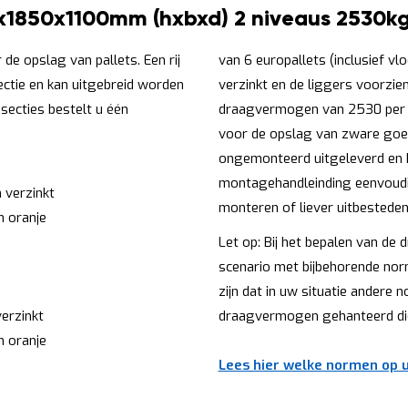
0x1850x1100mm (hxbxd) 2 niveaus 2530kg
de opslag van pallets. Een rij
van 6 europallets (inclusief vl
sectie en kan uitgebreid worden
verzinkt en de liggers voorzie
secties bestelt u één
draagvermogen van 2530 per li
voor de opslag van zware goed
ongemonteerd uitgeleverd en 
montagehandleinding eenvoud
verzinkt
monteren of liever uitbestede
m oranje
Let op: Bij het bepalen van d
scenario met bijbehorende norm
zijn dat in uw situatie andere
erzinkt
draagvermogen gehanteerd die
m oranje
Lees hier welke normen op u