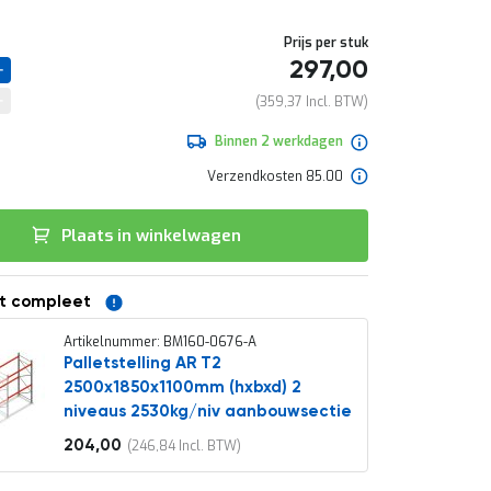
Prijs per stuk
297,00
359,37
Binnen 2 werkdagen
Verzendkosten 85.00
Plaats in winkelwagen
t compleet
Artikelnummer: BM160-0676-A
Palletstelling AR T2
2500x1850x1100mm (hxbxd) 2
niveaus 2530kg/niv aanbouwsectie
204,00
246,84
Vanaf