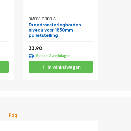
BM016-0003-A
BM140-00
Draadroosterlegborden
Vurenho
niveau voor 1850mm
geslote
palletstelling
mm
Vanaf
Vanaf
41,02
5
33,90
47,50
Binnen 2 werkdagen
Binne
In winkelwagen
Faq