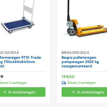
In
2-132-001-A
BM145-000-002-A
kelwagen
winkelwagen
tformwagen 9710 Trade
Begra palletwagen
kg 730x480x840mm
pompwagen 2500 kg
xh)
voorgemonteerd
Speciale
36,29
240,79
99
199,00
prijs
Binnen 2 werkdagen
Binnen 2 werkdagen
In winkelwagen
In winkelwagen