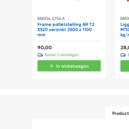
BM004-2254-A
BM0
Frame palletstelling AR T2
Ligg
XS20 verzinkt 2500 x 1100
M11
mm
kg/
Vanaf
Van
108,90
90,00
28,
Binnen 2 werkdagen
In winkelwagen
Product