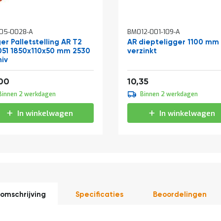
05-0028-A
BM012-001-109-A
er Palletstelling AR T2
AR diepteligger 1100 mm
051 1850x110x50 mm 2530
verzinkt
niv
af
33,88
12,52
00
10,35
Binnen 2 werkdagen
Binnen 2 werkdagen
In winkelwagen
In winkelwagen
omschrijving
Specificaties
Beoordelingen