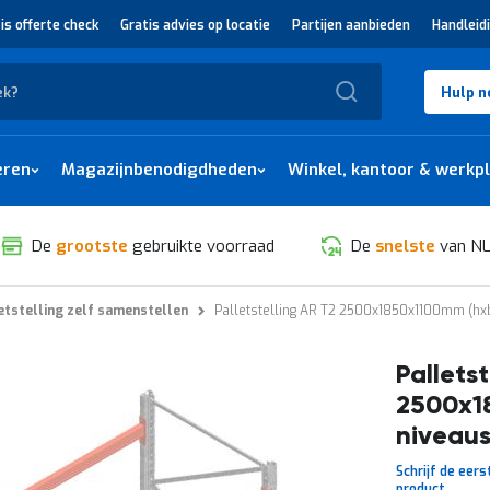
is offerte check
Gratis advies op locatie
Partijen aanbieden
Handleid
Zoek
Hulp n
eren
Magazijnbenodigdheden
Winkel, kantoor & werkp
De
grootste
gebruikte voorraad
De
snelste
van NL
etstelling zelf samenstellen
Palletstelling AR T2 2500x1850x1100mm (hxb
Palletst
2500x1
niveaus
Schrijf de eers
product