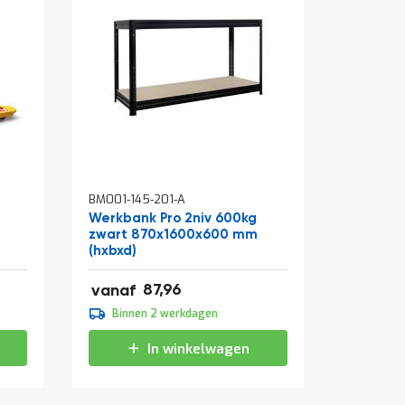
In
BM001-145-201-A
BM310-0
winkelwagen
Werkbank Pro 2niv 600kg
Rolcont
zwart 870x1600x600 mm
810x715
(hxbxd)
verzinkt
106,43
87,96
vanaf
vanaf
109,95
Binnen 2 werkdagen
Binne
133,04
In winkelwagen