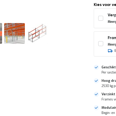
Kies voor v
Verp
Meerp
Fra
Meerp
Geschikt
Per sectie
Hoog dr
2530 kg pe
Verzinkt
Frames vo
Modulair
Begin- en