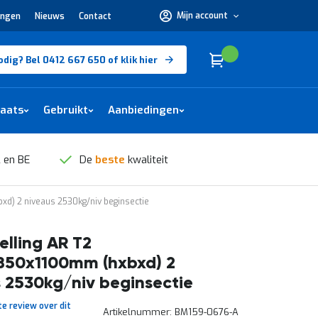
Mijn account
ingen
Nieuws
Contact
Hulp
nodig?
Bel
0412
Cart
(
)
Winkelwagen
odig? Bel 0412 667 650 of klik hier
667
650 of
klik
hier
laats
Gebruikt
Aanbiedingen
 en BE
De
beste
kwaliteit
xd) 2 niveaus 2530kg/niv beginsectie
elling AR T2
850x1100mm (hxbxd) 2
 2530kg/niv beginsectie
te review over dit
Artikelnummer
BM159-0676-A