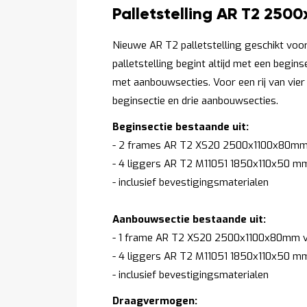
Productomschrijving
Palletstelling AR T2 250
Nieuwe AR T2 palletstelling geschikt voor 
palletstelling begint altijd met een begin
met aanbouwsecties. Voor een rij van vier 
beginsectie en drie aanbouwsecties.
Beginsectie bestaande uit:
- 2 frames AR T2 XS20 2500x1100x80mm 
- 4 liggers AR T2 M11051 1850x110x50 m
- inclusief bevestigingsmaterialen
Aanbouwsectie bestaande uit:
- 1 frame AR T2 XS20 2500x1100x80mm v
- 4 liggers AR T2 M11051 1850x110x50 m
- inclusief bevestigingsmaterialen
Draagvermogen: