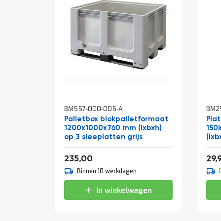
In
In
BM557-000-005-A
BM25
winkelwagen
win
Palletbox blokpalletformaat
Pla
1200x1000x760 mm (lxbxh)
150
op 3 sleeplatten grijs
(lxb
284,35
235,00
29,
Binnen 10 werkdagen
In winkelwagen