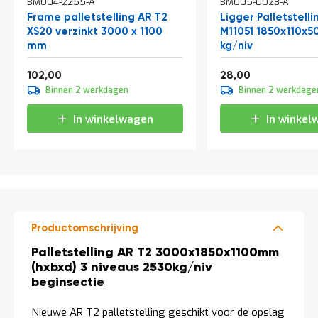
BM004-2255-A
BM005-0028-A
t
Frame palletstelling AR T2
Ligger Palletstelli
XS20 verzinkt 3000 x 1100
M11051 1850x110x
mm
kg/niv
Mijn
account
Vanaf
Vanaf
123,42
33,88
102,00
28,00
Binnen 2 werkdagen
Binnen 2 werkdage
In winkelwagen
In winkel
Productomschrijving
Productomschrijving
Palletstelling AR T2 3000x1850x1100mm
(hxbxd) 3 niveaus 2530kg/niv
beginsectie
Nieuwe AR T2 palletstelling geschikt voor de opslag