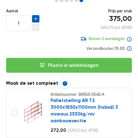
e
Ga
r
Uw
naar
DIRECT
Aantal
Prijs per stuk
t
aanpassing
het
375,00
e
LEVERBAAR
begin
c
van
453,75
h
de
e
afbeeldingen-
Binnen 2 werkdagen
c
gallerij
k
Verzendkosten 115.00
G
r
Plaats in winkelwagen
a
t
i
s
Maak de set compleet
a
d
Artikelnummer: BM160-0540-A
v
Palletstelling AR T2
i
3000x1850x1100mm (hxbxd) 3
e
niveaus 2530kg/niv
s
aanbouwsectie
o
p
272,00
329,12
l
Vanaf