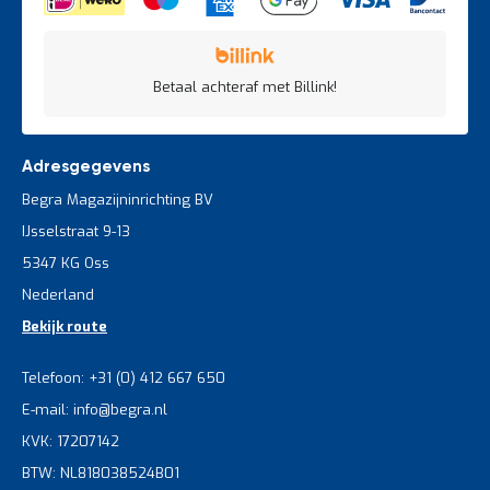
Betaal achteraf met Billink!
Adresgegevens
Begra Magazijninrichting BV
IJsselstraat 9-13
5347 KG Oss
Nederland
Bekijk route
Telefoon: +31 (0) 412 667 650
E-mail: info@begra.nl
KVK: 17207142
BTW: NL818038524B01