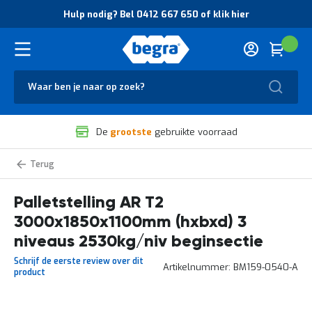
O
Hulp nodig? Bel 0412 667 650 of klik hier
v
e
r
Cart
(
Wink
B
H
e
u
g
Zoek
l
r
p
a
n
V
o
De
grootste
gebruikte voorraad
e
d
i
i
l
g
Palletstelling
i
?
zelf
g
B
samenstellen
Palletstelling AR T2
h
e
e
l
3000x1850x1100mm (hxbxd) 3
i
0
d
4
niveaus 2530kg/niv beginsectie
e
1
Schrijf de eerste review over dit
n
2
Artikelnummer
BM159-0540-A
product
k
6
w
6
a
7