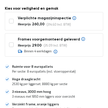
o
c
Kies voor veiligheid en gemak
a
t
i
Verplichte magazijninspectie
e
Meerprijs
260,00
314,60
P
a
r
Frames voorgemonteerd geleverd
t
Meerprijs
29.00
35.09
i
j
Binnen 4 werkdagen
e
n
a
Ruimte voor 8 europallets
a
Per sectie: 8 europallets (incl. vloeroppervlak)
n
b
Hoge draagkracht
i
2530 kg per liggerset, 8880 kg per sectie
e
d
3 niveaus, 3000 mm hoog
e
3 niveaus met 1850 mm liggers voor overzicht
n
Verzinkt frame, oranje liggers
H