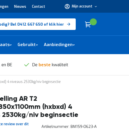
Mijn account
ingen
Nieuws
Contact
Hulp
nodig?
Bel
0412
Cart
(
)
Winkelwagen
odig? Bel 0412 667 650 of klik hier
667
650 of
klik
hier
laats
Gebruikt
Aanbiedingen
 en BE
De
beste
kwaliteit
xd) 4 niveaus 2530kg/niv beginsectie
elling AR T2
850x1100mm (hxbxd) 4
 2530kg/niv beginsectie
te review over dit
Artikelnummer
BM159-0623-A