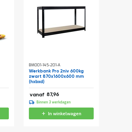
In
BM001-145-201-A
BM310-0
winkelwagen
Werkbank Pro 2niv 600kg
Rolcont
zwart 870x1600x600 mm
810x715
(hxbxd)
verzinkt
106,43
87,96
vanaf
vanaf
109,95
Binnen 3 werkdagen
Binne
133,04
In winkelwagen