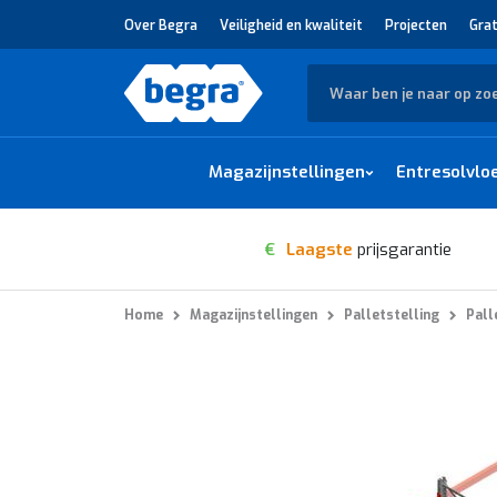
Over Begra
Veiligheid en kwaliteit
Projecten
Grat
Zoek
Magazijnstellingen
Entresolvlo
€
Laagste
prijsgarantie
Home
Magazijnstellingen
Palletstelling
Pall
Ga
naar
het
einde
van
de
afbeeldingen-