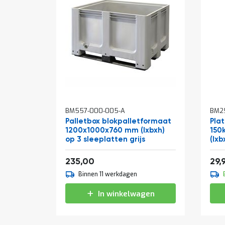
In
In
BM557-000-005-A
BM25
winkelwagen
win
Palletbox blokpalletformaat
Pla
1200x1000x760 mm (lxbxh)
150
op 3 sleeplatten grijs
(lxb
284,35
235,00
29,
Binnen 11 werkdagen
In winkelwagen