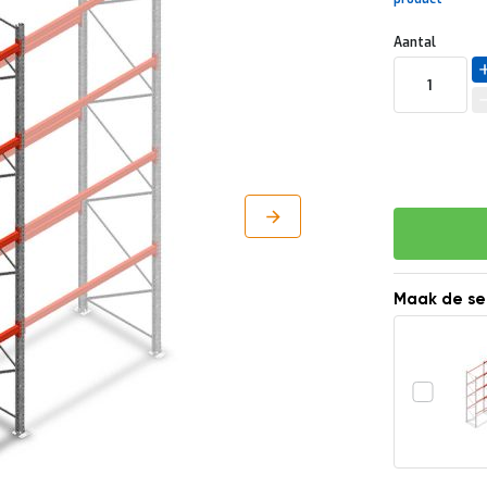
Uw
DIRECT
Aantal
aanpassing
LEVERBAAR
Maak de se