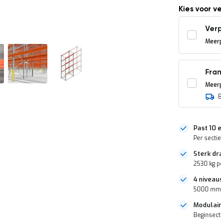
Kies voor v
Verp
Meerp
Fra
Meerp
Past 10 
Per secti
Sterk d
2530 kg pe
4 niveau
5000 mm 
Modulair
Beginsect