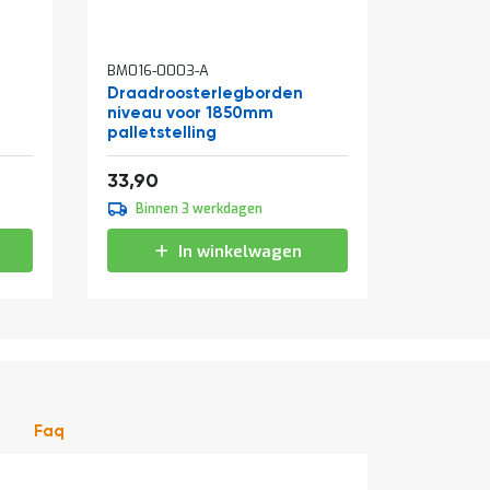
BM016-0003-A
BM140-00
Draadroosterlegborden
Vurenho
niveau voor 1850mm
geslote
palletstelling
mm
Vanaf
Vanaf
41,02
5
33,90
47,50
Binnen 3 werkdagen
Binne
In winkelwagen
Faq