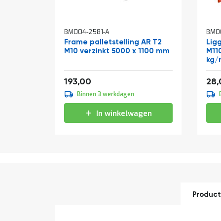
BM004-2581-A
BM0
Frame palletstelling AR T2
Ligg
M10 verzinkt 5000 x 1100 mm
M11
kg/
Vanaf
Van
233,53
193,00
28,
Binnen 3 werkdagen
In winkelwagen
Product