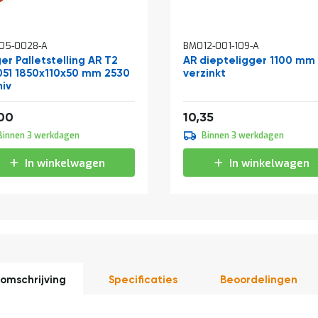
05-0028-A
BM012-001-109-A
er Palletstelling AR T2
AR diepteligger 1100 mm
051 1850x110x50 mm 2530
verzinkt
niv
af
33,88
12,52
00
10,35
Binnen 3 werkdagen
Binnen 3 werkdagen
In winkelwagen
In winkelwagen
omschrijving
Specificaties
Beoordelingen