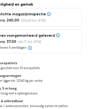
eiligheid en gemak
lichte magazijninspectie
rijs
260,00
314,60
mes voorgemonteerd geleverd
rijs
37.00
44.77
Binnen 5 werkdagen
europallets
e geschikt voor 10 europallets
raagvermogen
r liggerset, 12340 kg per sectie
s, 5 m hoog
hoog met 4 opbergniveaus
 & uitbreidbaar
ie + aanbouwsecties, eenvoudig samen te stellen