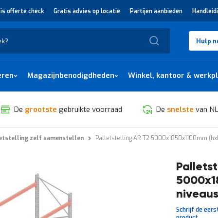
is offerte check
Gratis advies op locatie
Partijen aanbieden
Handleid
Zoek
Hulp n
eren
Magazijnbenodigdheden
Winkel, kantoor & werkp
De
grootste
gebruikte voorraad
De
snelste
van NL
etstelling zelf samenstellen
Palletstelling AR T2 5000x1850x1100mm (hxb
Palletst
5000x1
niveaus
Schrijf de eers
product