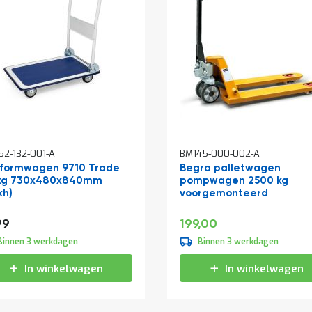
In
2-132-001-A
BM145-000-002-A
kelwagen
winkelwagen
tformwagen 9710 Trade
Begra palletwagen
kg 730x480x840mm
pompwagen 2500 kg
xh)
voorgemonteerd
Speciale
36,29
240,79
99
199,00
prijs
Binnen 3 werkdagen
Binnen 3 werkdagen
In winkelwagen
In winkelwagen