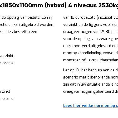
0x1850x1100mm (hxbxd) 4 niveaus 2530k
de opslag van pallets. Een rij
van 10 europallets (inclusief v
sectie en kan uitgebreid worden
verzinkt en de liggers voorzie
secties bestelt u één
draagvermogen van 2530 per li
voor de opslag van zware goed
ongemonteerd uitgeleverd en 
montagehandleinding eenvoud
erzinkt
monteren of liever uitbestede
m oranje
Let op: Bij het bepalen van d
scenario met bijbehorende norm
zijn dat in uw situatie andere
rzinkt
draagvermogen gehanteerd die
m oranje
Lees hier welke normen op u