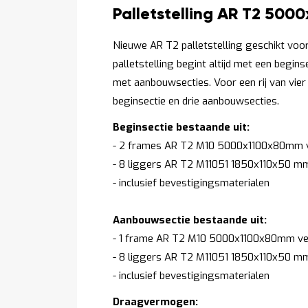
Productomschrijving
Palletstelling AR T2 500
Nieuwe AR T2 palletstelling geschikt voor 
palletstelling begint altijd met een begin
met aanbouwsecties. Voor een rij van vier 
beginsectie en drie aanbouwsecties.
Beginsectie bestaande uit:
- 2 frames AR T2 M10 5000x1100x80mm v
- 8 liggers AR T2 M11051 1850x110x50 m
- inclusief bevestigingsmaterialen
Aanbouwsectie bestaande uit:
- 1 frame AR T2 M10 5000x1100x80mm ve
- 8 liggers AR T2 M11051 1850x110x50 m
- inclusief bevestigingsmaterialen
Draagvermogen: