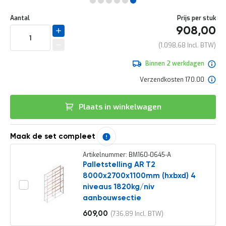
e
Ga
r
Uw
naar
DIRECT
Aantal
Prijs per stuk
t
aanpassing
het
908,00
e
LEVERBAAR
begin
c
van
1.098,68
h
de
e
afbeeldingen-
Binnen 2 werkdagen
c
gallerij
k
Verzendkosten 170.00
G
r
Plaats in winkelwagen
a
t
i
s
Maak de set compleet
a
d
Artikelnummer: BM160-0645-A
v
Palletstelling AR T2
i
8000x2700x1100mm (hxbxd) 4
e
niveaus 1820kg/niv
s
aanbouwsectie
o
p
609,00
736,89
l
Vanaf