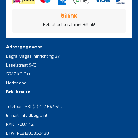
Betaal achteraf met Billink!
Adresgegevens
Begra Magazijninrichting BV
IJsselstraat 9-13
5347 KG Oss
Nederland
Bekijk route
Telefoon: +31 (0) 412 667 650
E-mail: info@begra.nl
KVK: 17207142
BTW: NL818038524B01