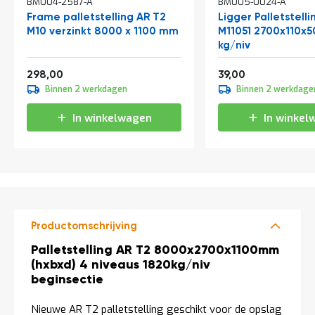
BM004-2587-A
BM005-0024-A
t
Frame palletstelling AR T2
Ligger Palletstelli
M10 verzinkt 8000 x 1100 mm
M11051 2700x110x
kg/niv
Mijn
account
Vanaf
Vanaf
360,58
47,19
298,00
39,00
Binnen 2 werkdagen
Binnen 2 werkdage
In winkelwagen
In winkel
Productomschrijving
Productomschrijving
Palletstelling AR T2 8000x2700x1100mm
(hxbxd) 4 niveaus 1820kg/niv
beginsectie
Nieuwe AR T2 palletstelling geschikt voor de opslag