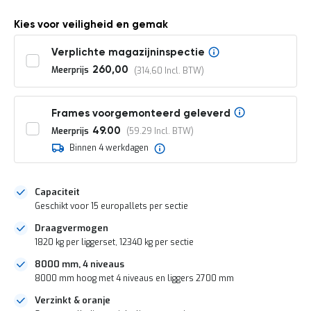
o
c
Kies voor veiligheid en gemak
a
t
i
Verplichte magazijninspectie
e
Meerprijs
260,00
314,60
P
a
r
Frames voorgemonteerd geleverd
t
Meerprijs
49.00
59.29
i
j
Binnen 4 werkdagen
e
n
a
Capaciteit
a
Geschikt voor 15 europallets per sectie
n
b
Draagvermogen
i
1820 kg per liggerset, 12340 kg per sectie
e
d
8000 mm, 4 niveaus
e
8000 mm hoog met 4 niveaus en liggers 2700 mm
n
Verzinkt & oranje
H