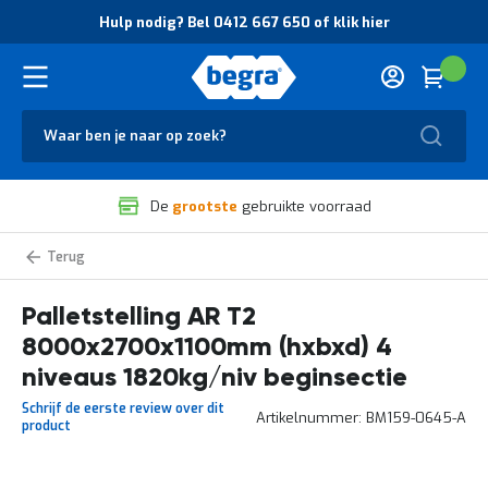
O
Hulp nodig? Bel 0412 667 650 of klik hier
v
e
r
Cart
(
Wink
B
H
e
u
g
Zoek
l
r
p
a
n
V
o
De
grootste
gebruikte voorraad
e
d
i
i
l
g
Palletstelling
i
?
zelf
g
B
samenstellen
Palletstelling AR T2
h
e
e
l
8000x2700x1100mm (hxbxd) 4
i
0
d
4
niveaus 1820kg/niv beginsectie
e
1
Schrijf de eerste review over dit
n
2
Artikelnummer
BM159-0645-A
product
k
6
w
6
a
7