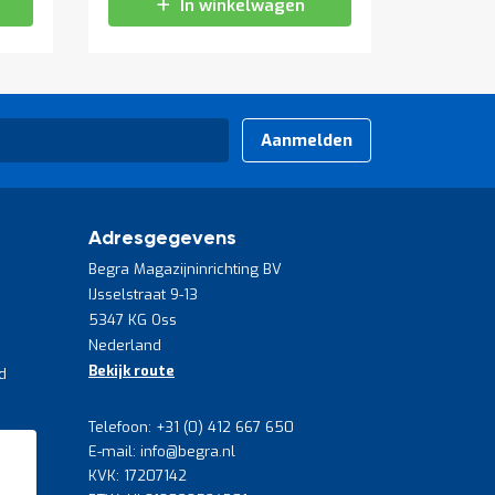
In winkelwagen
Aanmelden
Adresgegevens
Begra Magazijninrichting BV
IJsselstraat 9-13
5347 KG Oss
Nederland
Bekijk route
d
Telefoon: +31 (0) 412 667 650
E-mail: info@begra.nl
KVK: 17207142