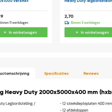
0x1000 verzinkt
Heavy Duty legbordstelli
af
33,87
3,27
99
2,70
Binnen 11 werkdagen
Binnen 3 werkdagen
In winkelwagen
In winkelwagen
uctomschrijving
Specificaties
Reviews
ling Heavy Duty 2000x5000x400 mm (hxbx
uty Legbordstelling /
- 12 steekdiepteplaten 400 mm
- 12 afdekdoppen