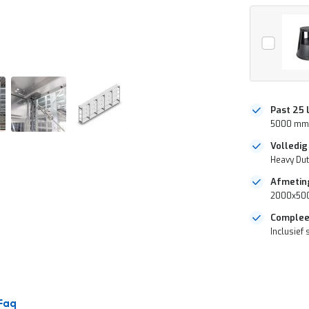
Past 25
5000 mm r
Volledig
Heavy Dut
Afmetin
2000x5000
Complee
Inclusief 
DIRECT
LEVERBAAR
Faq