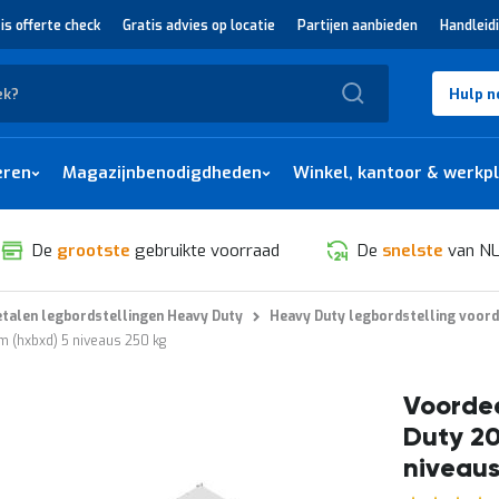
is offerte check
Gratis advies op locatie
Partijen aanbieden
Handleid
Zoek
Hulp n
eren
Magazijnbenodigdheden
Winkel, kantoor & werkp
De
grootste
gebruikte voorraad
De
snelste
van NL
talen legbordstellingen Heavy Duty
Heavy Duty legbordstelling voord
 (hxbxd) 5 niveaus 250 kg
Voordee
Duty 2
niveaus