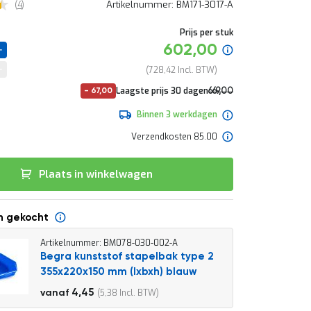
4.5
beoordelingen
Artikelnummer
BM171-3017-A
4
Prijs per stuk
Speciale
602,00
prijs
728,42
Normale
Laagste prijs 30 dagen
669,00
-
67,00
prijs
809,49
Binnen 3 werkdagen
Verzendkosten 85.00
Plaats in winkelwagen
n gekocht
Artikelnummer: BM078-030-002-A
Begra kunststof stapelbak type 2
355x220x150 mm (lxbxh) blauw
4,95
4,45
5,38
vanaf
5,99