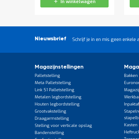
In winkelwagen
Nieuwsbrief
Schrijf je in en mis geen enkele 
Magazijnstellingen
Maga
Palletstelling
Bakken 
Meta Palletstelling
Eurono
Link 51 Palletstelling
Magazi
Metalen legbordstelling
Werkba
Houten legbordstelling
Inpakta
Grootvakstelling
Stapelr
stapel
Draagarmstelling
Kasten
Stelling voor verticale opslag
Heftruc
Bandenstelling