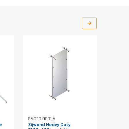
BM030-0001-A
BM032-0
r
Zijwand Heavy Duty
Niveau 