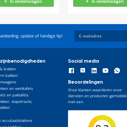
In winkelwagen
In winkelwagen
Abonneer
aanbieding, update of handige tip!
u
op
onze
nieuwsbrief
zijnbenodigdheden
Social media
& kratten
rm bakken
jnwagens
Beoordelingen
nken en werktafels
Onze klanten waarderen onze
fels en paktafels
diensten en producten gemiddel
ekken, stapelracks,
met een:
bokken
k acculaadstations