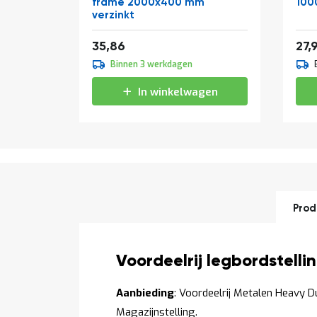
frame 2000x400 mm
100
verzinkt
Vanaf
Van
43,39
35,86
27,
Binnen 3 werkdagen
In winkelwagen
Prod
Productomschrijving
Voordeelrij legbordstel
Aanbieding
: Voordeelrij Metalen Heavy D
Magazijnstelling.