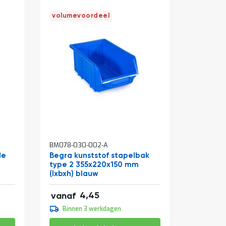
volumevoordeel
In
In
BM078-030-002-A
BM001-14
winkelwagen
winkelw
de
Begra kunststof stapelbak
Werkban
type 2 355x220x150 mm
zwart 
(lxbxh) blauw
(hxbxd)
5,38
106,43
4,45
vanaf
vanaf
4,95
109,95
Binnen 3 werkdagen
Binne
5,99
133,04