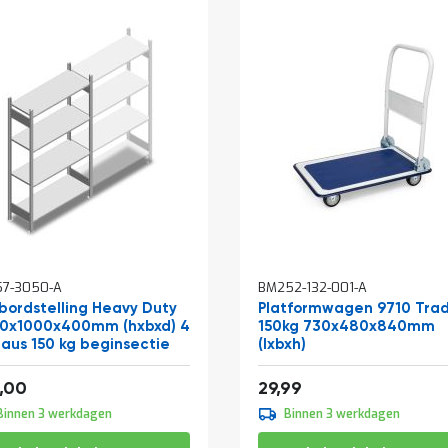
In
57-3050-A
BM252-132-001-A
winkelwagen
bordstelling Heavy Duty
Platformwagen 9710 Tra
0x1000x400mm (hxbxd) 4
150kg 730x480x840mm
eaus 150 kg beginsectie
(lxbxh)
af
162,14
36,29
,00
29,99
Binnen 3 werkdagen
Binnen 3 werkdagen