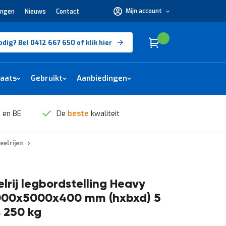
Mijn account
ingen
Nieuws
Contact
Hulp
nodig?
Bel
0412
Cart
(
)
Winkelwagen
odig? Bel 0412 667 650 of klik hier
667
650 of
klik
hier
laats
Gebruikt
Aanbiedingen
 en BE
De
beste
kwaliteit
eelrijen
lrij legbordstelling Heavy
000x5000x400 mm (hxbxd) 5
 250 kg