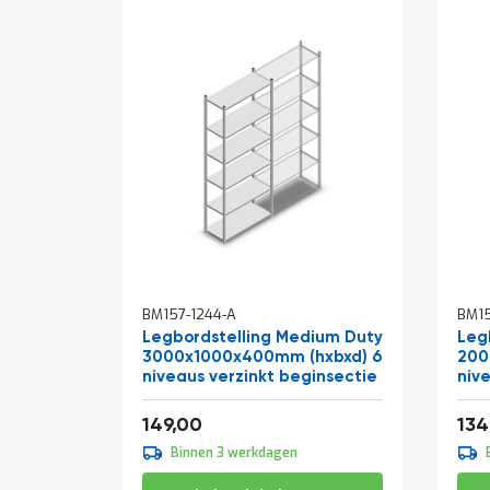
BM157-1244-A
BM1
Legbordstelling Medium Duty
Leg
3000x1000x400mm (hxbxd) 6
200
niveaus verzinkt beginsectie
niv
Vanaf
Van
180,29
149,00
134
Binnen 3 werkdagen