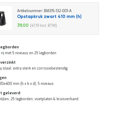
Artikelnummer: BM315-132-001-A
Opstapkruk zwart 410 mm (h)
39,00
47,19
Speciale
prijs
 legborden
ij met 5 niveaus en 25 legborden
 verzinkt
y staal: extra sterk en corrosiebestendig
gen
x400 mm (h x b x d), 5 niveaus
t geleverd
stijlen, 25 legborden, voetplaten & kruisverband