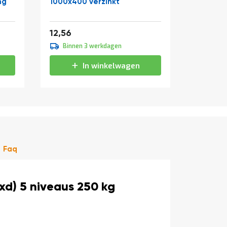
ng
1000x400 verzinkt
1000x4
Vanaf
Vanaf
15,20
2
12,56
18,03
Binnen 3 werkdagen
Binne
In winkelwagen
Faq
d) 5 niveaus 250 kg